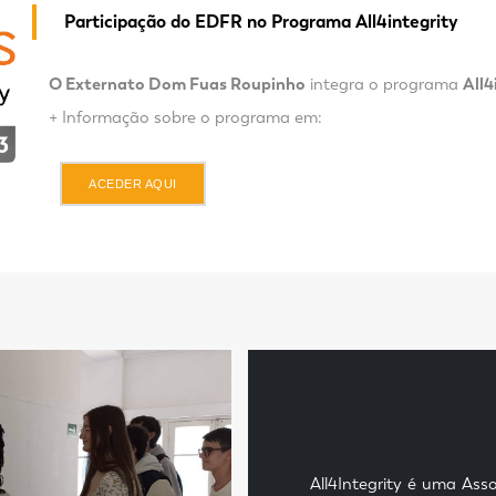
Participação do EDFR no Programa All4integrity
O Externato Dom Fuas Roupinho
integra o programa
All4
+ Informação sobre o programa em:
ACEDER AQUI
All4Integrity é uma Asso