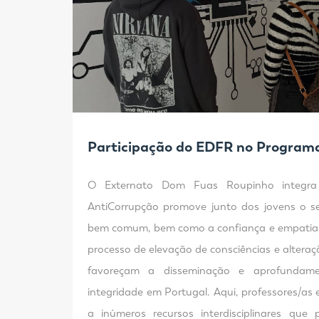
Participação do EDFR no Programa
O Externato Dom Fuas Roupinho integ
AntiCorrupção promove junto dos jovens o se
bem comum, bem como a confiança e empatia po
processo de elevação de consciências e alter
favoreçam a disseminação e aprofundam
integridade em Portugal. Aqui, professores/as
a inúmeros recursos interdisciplinares qu