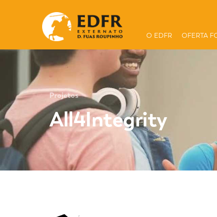
O EDFR
OFERTA F
Projetos
All4Integrity