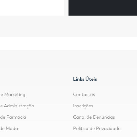
Links Úteis
e Marketing
Contactos
e Administração
Inscrições
r de Farmácia
Canal de Denúncias
 de Moda
Política de Privacidade