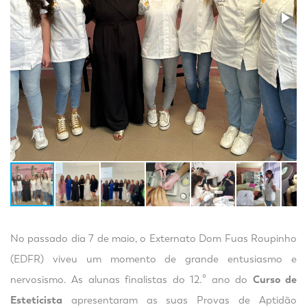
No passado dia 7 de maio, o Externato Dom Fuas Roupinho
(EDFR) viveu um momento de grande entusiasmo e
nervosismo. As alunas finalistas do 12.º ano do
Curso de
Esteticista
apresentaram as suas Provas de Aptidão