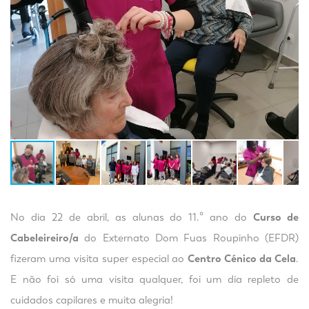
No dia 22 de abril, as alunas do 11.º ano do
Curso de
Cabeleireiro/a
do Externato Dom Fuas Roupinho (EFDR)
fizeram uma visita super especial ao
Centro Cénico da Cela
.
E não foi só uma visita qualquer, foi um dia repleto de
cuidados capilares e muita alegria!